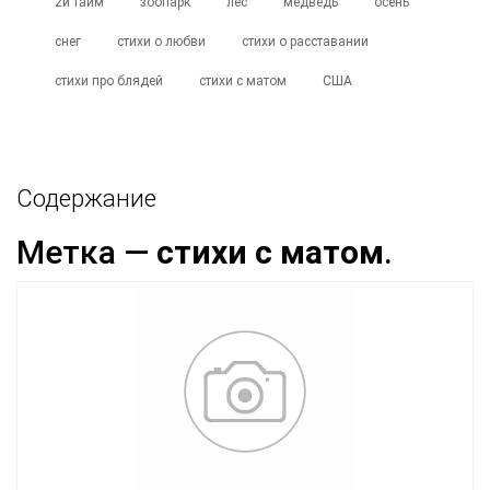
2й тайм
зоопарк
лес
медведь
осень
снег
стихи о любви
стихи о расставании
стихи про блядей
стихи с матом
США
Содержание
Метка —
стихи с матом
.